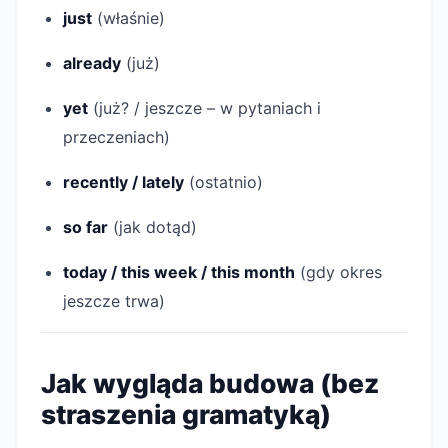
just
(właśnie)
already
(już)
yet
(już? / jeszcze – w pytaniach i
przeczeniach)
recently / lately
(ostatnio)
so far
(jak dotąd)
today / this week / this month
(gdy okres
jeszcze trwa)
Jak wygląda budowa (bez
straszenia gramatyką)