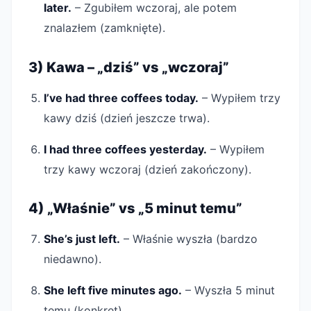
later.
– Zgubiłem wczoraj, ale potem
znalazłem (zamknięte).
3) Kawa – „dziś” vs „wczoraj”
I’ve had three coffees today.
– Wypiłem trzy
kawy dziś (dzień jeszcze trwa).
I had three coffees yesterday.
– Wypiłem
trzy kawy wczoraj (dzień zakończony).
4) „Właśnie” vs „5 minut temu”
She’s just left.
– Właśnie wyszła (bardzo
niedawno).
She left five minutes ago.
– Wyszła 5 minut
temu (konkret).