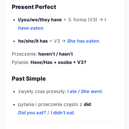
Present Perfect
I/you/we/they have
+ 3. forma (V3) →
I
have eaten.
he/she/it has
+ V3 →
She has eaten.
Przeczenie:
haven’t / hasn’t
Pytanie:
Have/Has + osoba + V3?
Past Simple
zwykły czas przeszły:
I ate / She went.
pytania i przeczenia często z
did
:
Did you eat?
/
I didn’t eat.