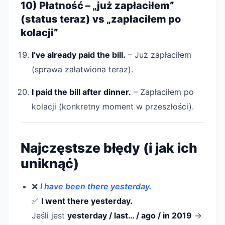
10) Płatność – „już zapłaciłem”
(status teraz) vs „zapłaciłem po
kolacji”
I’ve already paid the bill.
– Już zapłaciłem
(sprawa załatwiona teraz).
I paid the bill after dinner.
– Zapłaciłem po
kolacji (konkretny moment w przeszłości).
Najczęstsze błędy (i jak ich
uniknąć)
❌
I have been there yesterday.
✅
I went there yesterday.
Jeśli jest
yesterday / last… / ago / in 2019
→