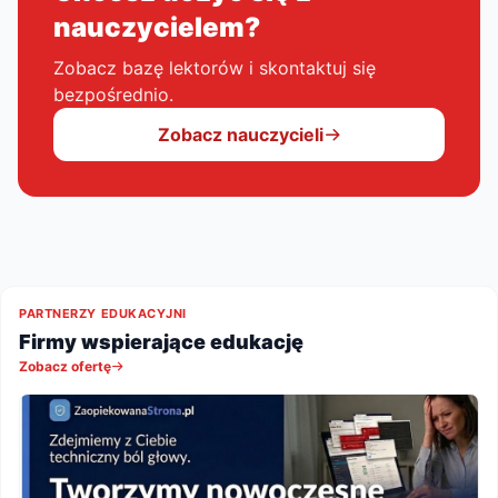
nauczycielem?
Zobacz bazę lektorów i skontaktuj się
bezpośrednio.
Zobacz nauczycieli
PARTNERZY EDUKACYJNI
Firmy wspierające edukację
Zobacz ofertę