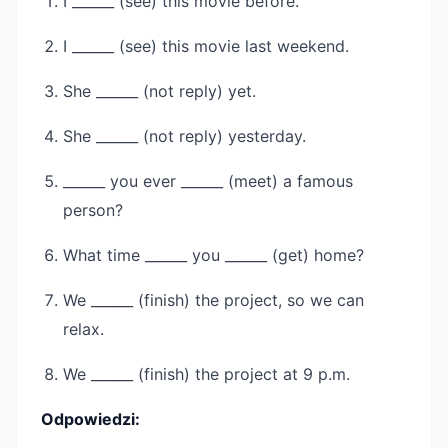
I ______ (see) this movie before.
I ______ (see) this movie last weekend.
She ______ (not reply) yet.
She ______ (not reply) yesterday.
______ you ever ______ (meet) a famous
person?
What time ______ you ______ (get) home?
We ______ (finish) the project, so we can
relax.
We ______ (finish) the project at 9 p.m.
Odpowiedzi: