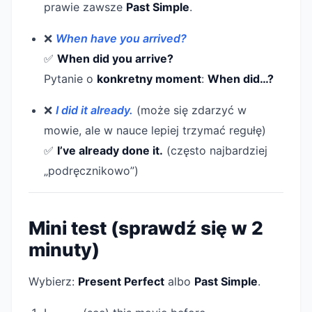
prawie zawsze
Past Simple
.
❌
When have you arrived?
✅
When did you arrive?
Pytanie o
konkretny moment
:
When did…?
❌
I did it already.
(może się zdarzyć w
mowie, ale w nauce lepiej trzymać regułę)
✅
I’ve already done it.
(często najbardziej
„podręcznikowo”)
Mini test (sprawdź się w 2
minuty)
Wybierz:
Present Perfect
albo
Past Simple
.