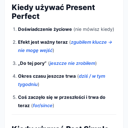
Kiedy używać Present
Perfect
Doświadczenie życiowe
(nie mówisz kiedy)
Efekt jest ważny teraz
(
zgubiłem klucze →
nie mogę wejść
)
„Do tej pory”
(
jeszcze nie zrobiłem
)
Okres czasu jeszcze trwa
(
dziś / w tym
tygodniu
)
Coś zaczęło się w przeszłości i trwa do
teraz
(
for/since
)