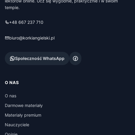
lektorów online. Ucz się wygodnie, praktycznie i w swoim
tempie.
+48 667 237 710
biuro@korkiangielski.pl
Społeczność WhatsApp
O NAS
O nas
Darmowe materiały
Materiały premium
Nauczyciele
Opinie