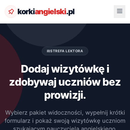
korki
angielski
.pl
STREFA LEKTORA
Dodaj wizytówkę i
zdobywaj uczniów bez
prowizji.
Wybierz pakiet widoczności, wypełnij krótki
formularz i pokaż swoją wizytówkę uczniom
szukającym nauczyciela angielskiego.