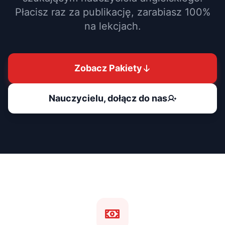
Płacisz raz za publikację, zarabiasz 100%
na lekcjach.
Zobacz Pakiety
Nauczycielu, dołącz do nas