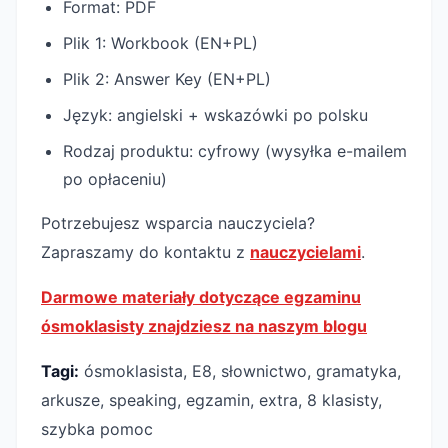
Format: PDF
Plik 1: Workbook (EN+PL)
Plik 2: Answer Key (EN+PL)
Język: angielski + wskazówki po polsku
Rodzaj produktu: cyfrowy (wysyłka e-mailem
po opłaceniu)
Potrzebujesz wsparcia nauczyciela?
Zapraszamy do kontaktu z
nauczycielami
.
Darmowe materiały dotyczące egzaminu
ósmoklasisty znajdziesz na naszym blogu
Tagi:
ósmoklasista, E8, słownictwo, gramatyka,
arkusze, speaking, egzamin, extra, 8 klasisty,
szybka pomoc