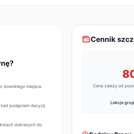
Cennik szc
ynę?
8
Cena zależy od pozi
 z dowolnego miejsca.
Lekcje grup
zed podjęciem decyzji.
ekstach dobranych do