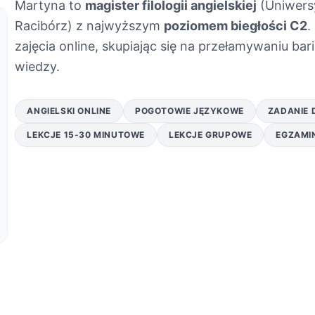
Martyna to
magister filologii angielskiej
(Uniwersy
Racibórz) z najwyższym
poziomem biegłości C2
.
zajęcia online, skupiając się na przełamywaniu ba
wiedzy.
ANGIELSKI ONLINE
POGOTOWIE JĘZYKOWE
ZADANIE
LEKCJE 15-30 MINUTOWE
LEKCJE GRUPOWE
EGZAMI