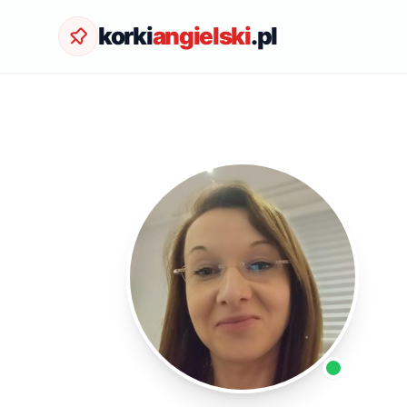
korki
angielski
.pl