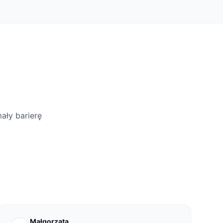
ały barierę
Małgorzata