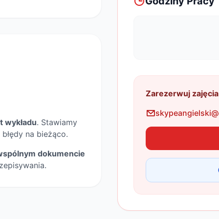
Godziny Pracy
Zarezerwuj zajęcia
skypeangielski@
t wykładu
. Stawiamy
 błędy na bieżąco.
wspólnym dokumencie
zepisywania.