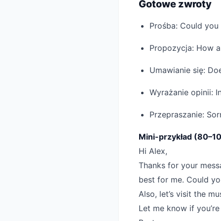
Gotowe zwroty
Prośba: Could you 
Propozycja: How ab
Umawianie się: Doe
Wyrażanie opinii: I
Przepraszanie: Sorr
Mini-przykład (80–1
Hi Alex,
Thanks for your messa
best for me. Could you
Also, let’s visit the
Let me know if you’re 