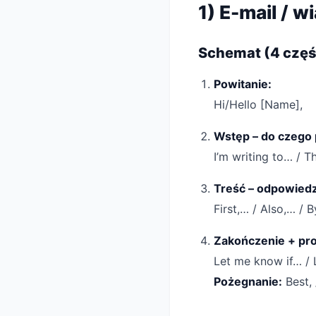
1) E-mail / 
Schemat (4 częś
Powitanie:
Hi/Hello [Name],
Wstęp – do czego 
I’m writing to… / 
Treść – odpowiedz
First,… / Also,… / 
Zakończenie + pro
Let me know if… / 
Pożegnanie:
Best, 