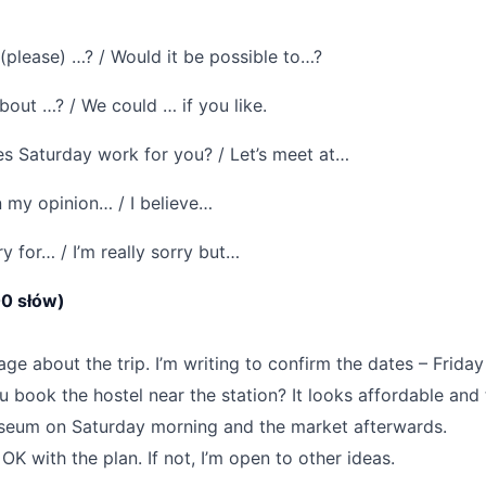
(please) …? / Would it be possible to…?
out …? / We could … if you like.
s Saturday work for you? / Let’s meet at…
n my opinion… / I believe…
y for… / I’m really sorry but…
00 słów)
ge about the trip. I’m writing to confirm the dates – Frid
 book the hostel near the station? It looks affordable and 
 museum on Saturday morning and the market afterwards.
OK with the plan. If not, I’m open to other ideas.