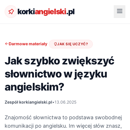
korki
angielski
.pl
Darmowe materiały
JAK SIĘ UCZYĆ?
Jak szybko zwiększyć
słownictwo w języku
angielskim?
Zespół korkiangielski.pl
•
13.06.2025
Znajomość słownictwa to podstawa swobodnej
komunikacji po angielsku. Im więcej słów znasz,