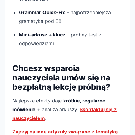
Grammar Quick-Fix
– najpotrzebniejsza
gramatyka pod E8
Mini-arkusz + klucz
– próbny test z
odpowiedziami
Chcesz wsparcia
nauczyciela umów się na
bezpłatną lekcję próbną?
Najlepsze efekty daje
krótkie, regularne
mówienie
+ analiza arkuszy.
Skontaktuj się z
nauczycielem
.
Zajrzyj na inne artykuły związane z tematyką