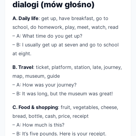
dialogi (mów głośno)
A. Daily life
: get up, have breakfast, go to
school, do homework, play, meet, watch, read
– A: What time do you get up?
– B: I usually get up at seven and go to school
at eight.
B. Travel
: ticket, platform, station, late, journey,
map, museum, guide
– A: How was your journey?
– B: It was long, but the museum was great!
C. Food & shopping
: fruit, vegetables, cheese,
bread, bottle, cash, price, receipt
– A: How much is this?
– B: It’s five pounds. Here is your receipt.