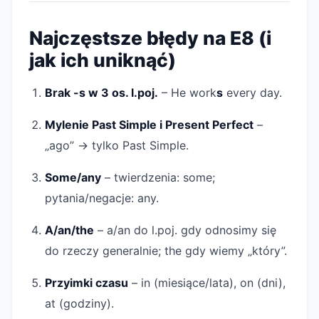
Najczęstsze błędy na E8 (i
jak ich uniknąć)
Brak -s w 3 os. l.poj.
– He work
s
every day.
Mylenie Past Simple i Present Perfect
–
„ago” → tylko Past Simple.
Some/any
– twierdzenia: some;
pytania/negacje: any.
A/an/the
– a/an do l.poj.
gdy odnosimy się
do rzeczy generalnie
; the gdy wiemy „który”.
Przyimki czasu
– in (miesiące/lata), on (dni),
at (godziny).