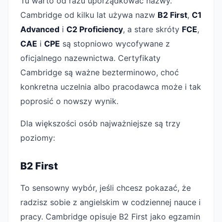
Tu warto od razu uporządkować nazwy.
Cambridge od kilku lat używa nazw
B2 First
,
C1
Advanced
i
C2 Proficiency
, a stare skróty
FCE
,
CAE
i
CPE
są stopniowo wycofywane z
oficjalnego nazewnictwa. Certyfikaty
Cambridge są ważne bezterminowo, choć
konkretna uczelnia albo pracodawca może i tak
poprosić o nowszy wynik.
Dla większości osób najważniejsze są trzy
poziomy:
B2 First
To sensowny wybór, jeśli chcesz pokazać, że
radzisz sobie z angielskim w codziennej nauce i
pracy. Cambridge opisuje B2 First jako egzamin