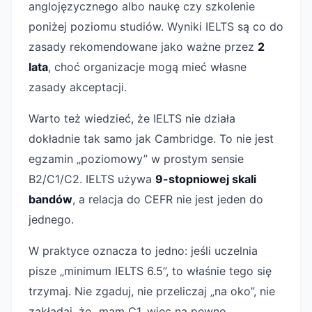
anglojęzycznego albo naukę czy szkolenie
poniżej poziomu studiów. Wyniki IELTS są co do
zasady rekomendowane jako ważne przez
2
lata
, choć organizacje mogą mieć własne
zasady akceptacji.
Warto też wiedzieć, że IELTS nie działa
dokładnie tak samo jak Cambridge. To nie jest
egzamin „poziomowy” w prostym sensie
B2/C1/C2. IELTS używa
9-stopniowej skali
bandów
, a relacja do CEFR nie jest jeden do
jednego.
W praktyce oznacza to jedno: jeśli uczelnia
pisze „minimum IELTS 6.5”, to właśnie tego się
trzymaj. Nie zgaduj, nie przeliczaj „na oko”, nie
zakładaj, że „mam C1, więc na pewno