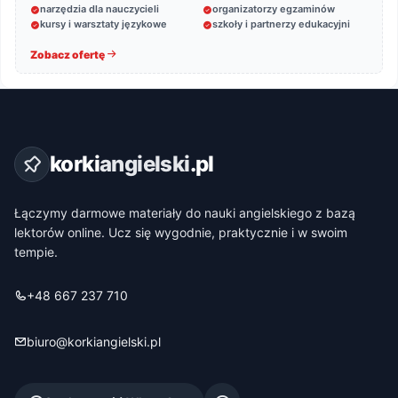
narzędzia dla nauczycieli
organizatorzy egzaminów
kursy i warsztaty językowe
szkoły i partnerzy edukacyjni
Zobacz ofertę
korki
angielski
.pl
Łączymy darmowe materiały do nauki angielskiego z bazą
lektorów online. Ucz się wygodnie, praktycznie i w swoim
tempie.
+48 667 237 710
biuro@korkiangielski.pl