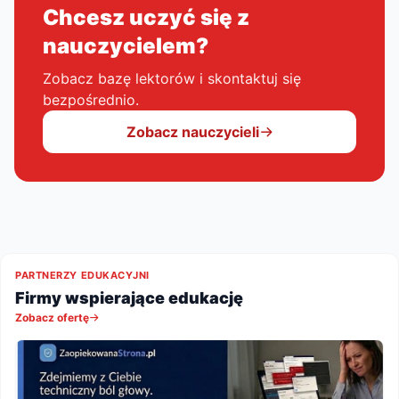
Chcesz uczyć się z
nauczycielem?
Zobacz bazę lektorów i skontaktuj się
bezpośrednio.
Zobacz nauczycieli
PARTNERZY EDUKACYJNI
Firmy wspierające edukację
Zobacz ofertę