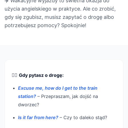
✈️ Wakacyjne wyjazdy to świetna okazja do
użycia angielskiego w praktyce. Ale co zrobić,
gdy się zgubisz, musisz zapytać o drogę albo
potrzebujesz pomocy? Spokojnie!
🚶‍♂️
Gdy pytasz o drogę:
Excuse me, how do I get to the train
station?
– Przepraszam, jak dojść na
dworzec?
Is it far from here?
– Czy to daleko stąd?