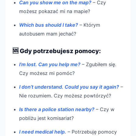
Can you show me on the map?
– Czy
możesz pokazać mi na mapie?
Which bus should I take?
– Którym
autobusem mam jechać?
🆘 Gdy potrzebujesz pomocy:
I’m lost. Can you help me?
– Zgubiłem się.
Czy możesz mi pomóc?
I don’t understand. Could you say it again?
–
Nie rozumiem. Czy możesz powtórzyć?
Is there a police station nearby?
– Czy w
pobliżu jest komisariat?
I need medical help.
– Potrzebuję pomocy